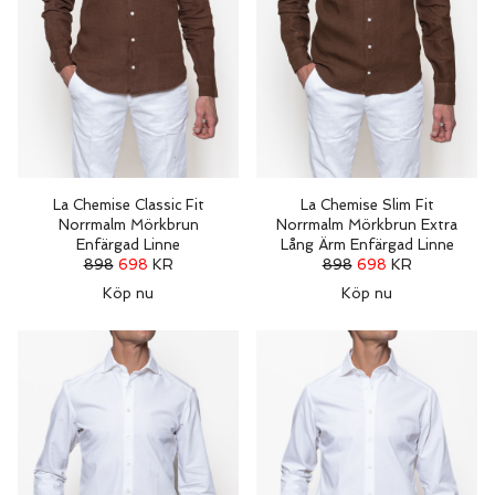
La Chemise Classic Fit
La Chemise Slim Fit
Norrmalm Mörkbrun
Norrmalm Mörkbrun Extra
Enfärgad Linne
Lång Ärm Enfärgad Linne
898
698
KR
898
698
KR
Köp nu
Köp nu