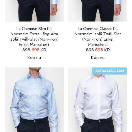
La Chemise Slim Fit
La Chemise Classic Fit
Norrmalm Extra Lång Ärm
Norrmalm Isblå Twill-Slät
Isblå Twill-Slät (Non-Iron)
(Non-Iron) Enkel
Enkel Manschett
Manschett
898
698
KR
898
698
KR
Köp nu
Köp nu
EXTRA LÅNG ÄRM