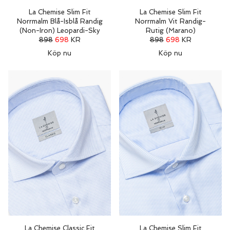
La Chemise Slim Fit
La Chemise Slim Fit
Norrmalm Blå-Isblå Randig
Norrmalm Vit Randig-
(Non-Iron) Leopardi-Sky
Rutig (Marano)
898
698
KR
898
698
KR
Köp nu
Köp nu
La Chemise Classic Fit
La Chemise Slim Fit