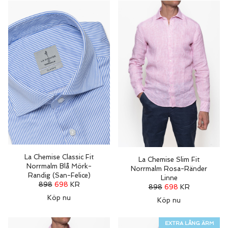
La Chemise Classic Fit
La Chemise Slim Fit
Norrmalm Blå Mörk-
Norrmalm Rosa-Ränder
Randig (San-Felice)
Linne
898
698
KR
898
698
KR
Köp nu
Köp nu
EXTRA LÅNG ÄRM