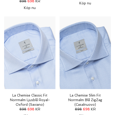
898
698
KR
Köp nu
Köp nu
La Chemise Classic Fit
La Chemise Slim Fit
Norrmalm Ljusblå Royal-
Norrmalm Blå ZigZag
Oxford (Saviano)
(Casalnuovo)
898
698
KR
898
698
KR