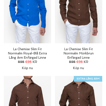
La Chemise Slim Fit
La Chemise Slim Fit
Norrmalm Royal-Blå Extra
Norrmalm Mörkbrun
Lång Ärm Enfärgad Linne
Enfärgad Linne
898
698
KR
898
698
KR
Köp nu
Köp nu
EXTRA LÅNG ÄRM