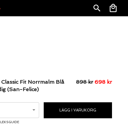
A
 Classic Fit Norrmalm Blå
898
kr
698
kr
g (San-Felice)
LÄGG I VARUKORG
LEKSGUIDE