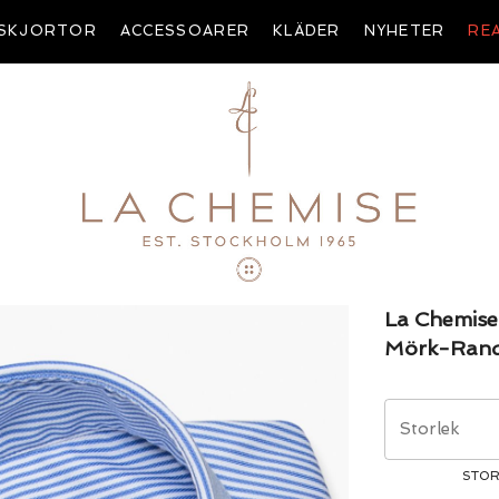
SKJORTOR
ACCESSOARER
KLÄDER
NYHETER
RE
La Chemise
Mörk-Randi
Storlek
STOR