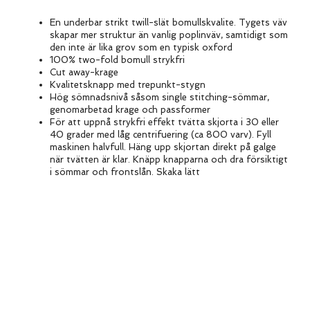
En underbar strikt twill-slät bomullskvalite. Tygets väv
skapar mer struktur än vanlig poplinväv, samtidigt som
den inte är lika grov som en typisk oxford
100% two-fold bomull strykfri
Cut away-krage
Kvalitetsknapp med trepunkt-stygn
Hög sömnadsnivå såsom single stitching-sömmar,
genomarbetad krage och passformer
För att uppnå strykfri effekt tvätta skjorta i 30 eller
40 grader med låg centrifuering (ca 800 varv). Fyll
maskinen halvfull. Häng upp skjortan direkt på galge
när tvätten är klar. Knäpp knapparna och dra försiktigt
i sömmar och frontslån. Skaka lätt