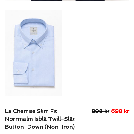
La Chemise Slim Fit
898
kr
698
kr
Norrmalm Isblå Twill-Slät
Button-Down (Non-Iron)