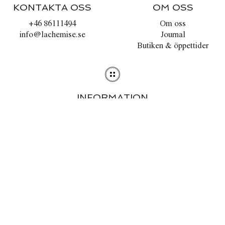
KONTAKTA OSS
OM OSS
+46 86111494
Om oss
info@lachemise.se
Journal
Butiken & öppettider
INFORMATION
Stilguiden
Tvättråd
Köpvillkor
Integritetspolicy
Cookies