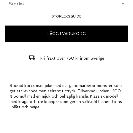
Storlek
STORLEKSGUIDE
LÄGG I VARUKORG
Fri frakt över 750 kr inom Sverige
Stickad kortärmad piké med ett genomarbetat mönster som
ger ett levande men stilrent uttryck. Tillverkad i Italien i 100
% bomull med en mjuk och behaglig känsla. Klassisk modell
med krage och tre knappar som ger en välklädd helhet. Finns
i blått och beige.