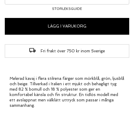
STORLEKSGUIDE
LÄGG I VARUKORG
Fri frakt över 750 kr inom Sverige
Melerad kavaj i flera stilrena färger som mörkblå, grön, ljusblå
och beige. Tillverkad i Italien i ett mjukt och behagligt tyg
med 82 % bomull och 18 % polyester som ger en
komfortabel känsla och fin struktur. En tidlös modell med
ett avslappnat men välklätt uttryck som passar i många
sammanhang.