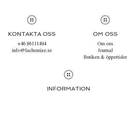
KONTAKTA OSS
OM OSS
+46 86111494
Om oss
info@lachemise.se
Journal
Butiken & öppettider
INFORMATION
Stilguiden
Tvättråd
Köpvillkor
Integritetspolicy
Cookies