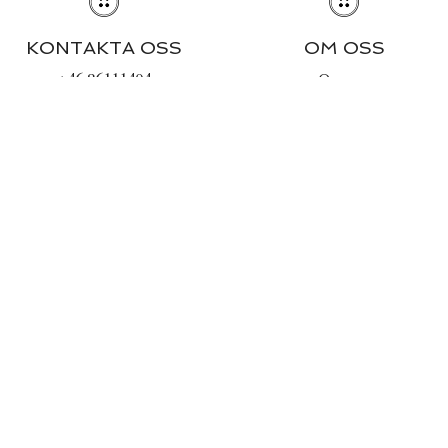
KONTAKTA OSS
OM OSS
+46 86111494
Om oss
info@lachemise.se
Journal
Butiken & öppettider
INFORMATION
Stilguiden
Tvättråd
Köpvillkor
Integritetspolicy
Cookies