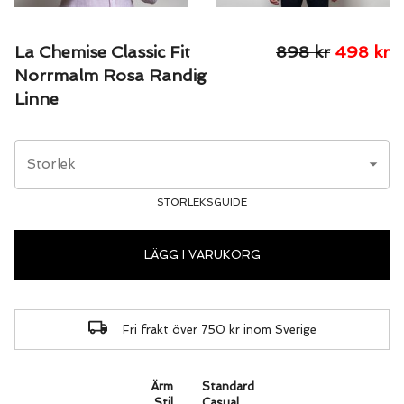
La Chemise Classic Fit
898
kr
498
kr
Norrmalm Rosa Randig
Linne
Storlek
STORLEKSGUIDE
LÄGG I VARUKORG
Fri frakt över 750 kr inom Sverige
Ärm
Standard
Stil
Casual