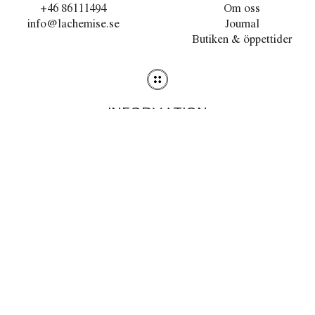
+46 86111494
Om oss
info@lachemise.se
Journal
Butiken & öppettider
INFORMATION
Stilguiden
Tvättråd
Köpvillkor
Integritetspolicy
Cookies