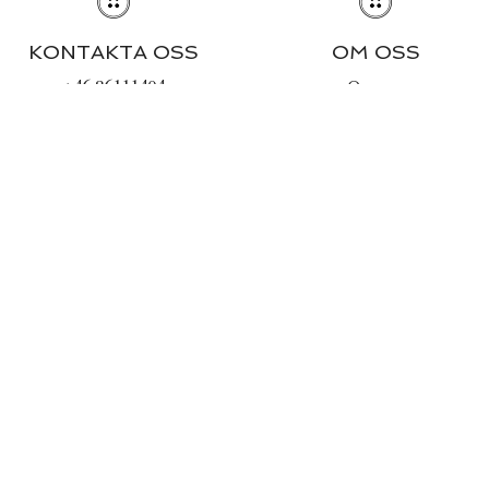
KONTAKTA OSS
OM OSS
+46 86111494
Om oss
info@lachemise.se
Journal
Butiken & öppettider
INFORMATION
Stilguiden
Tvättråd
Köpvillkor
Integritetspolicy
Cookies