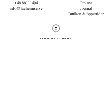
+46 86111494
Om oss
info@lachemise.se
Journal
Butiken & öppettider
INFORMATION
Stilguiden
Tvättråd
Köpvillkor
Integritetspolicy
Cookies