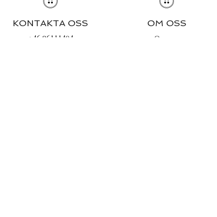
KONTAKTA OSS
OM OSS
+46 86111494
Om oss
info@lachemise.se
Journal
Butiken & öppettider
INFORMATION
Stilguiden
Tvättråd
Köpvillkor
Integritetspolicy
Cookies